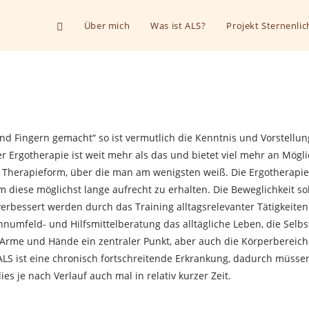
Über mich
Was ist ALS?
Projekt Sternenlic
d Fingern gemacht“ so ist vermutlich die Kenntnis und Vorstellun
r Ergotherapie ist weit mehr als das und bietet viel mehr an Möglic
 Therapieform, über die man am wenigsten weiß. Die Ergotherapie 
diese möglichst lange aufrecht zu erhalten. Die Beweglichkeit sol
n verbessert werden durch das Training alltagsrelevanter Tätigkeit
feld- und Hilfsmittelberatung das alltägliche Leben, die Selbsts
r Arme und Hände ein zentraler Punkt, aber auch die Körperbereiche
ALS ist eine chronisch fortschreitende Erkrankung, dadurch müsse
s je nach Verlauf auch mal in relativ kurzer Zeit.