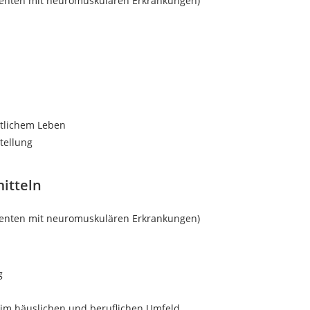
tienten mit neuromuskulären Erkrankungen)
ntlichem Leben
tellung
itteln
tienten mit neuromuskulären Erkrankungen)
g
m häuslichen und beruflichen Umfeld