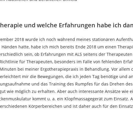
otherapie und welche Erfahrungen habe ich da
vember 2018 wurde ich noch während meines stationären Aufentha
 Händen hatte, habe ich mich bereits Ende 2018 um einen Thera
erschiedlich sein, ob Erfahrungen mit ALS seitens der Therapeute
Richtlinie für Therapeuten, besonders im Falle von fehlenden Erfa
 Minuten bei meiner Ergotherapiepraxis in Behandlung. Vor allem d
erleichtert mir die Bewegungen, die ich jeden Tag benötige und an
hrungsaufnahme und das Training des Rumpfes für das Drehen des 
ut wie möglich zu erhalten. Aber auch interessante Ansätze wie e
ckenmuskulatur kommt u. a. ein Klopfmassagegerät zum Einsatz. 
 verschiedenen Körperbereichen und ist daher auch für den Einsat